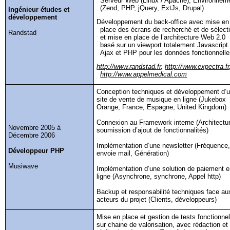
Serveur Web (Linux / Apache), Environnem
(Zend, PHP,
jQuery
,
ExtJs
,
Drupal
)
Ingénieur études et
développement
Développement du back-office avec mise en
place des écrans de recherché et de sélect
Randstad
et mise en place de l’architecture Web 2.0
basé sur un
viewport
totalement
Javascript
Ajax et PHP pour les données fonctionnell
http://www.randstad.fr
,
http://www.expectra.fr
http://www.appelmedical.com
Conception techniques et développement d’
site de vente de musique en ligne (Jukebox
Orange, France, Espagne, United
Kingdom
)
Connexion au Framework interne (Architectu
Novembre 2005 à
soumission d’ajout de fonctionnalités)
Décembre 2006
Implémentation d’une newsletter (Fréquence
Développeur PHP
envoie mail, Génération)
Musiwave
Implémentation d’une solution de paiement 
ligne (Asynchrone, synchrone, Appel http)
Backup et responsabilité techniques face au
acteurs du projet (Clients, développeurs)
Mise en place et gestion de tests fonctionne
sur chaine de valorisation, avec rédaction et