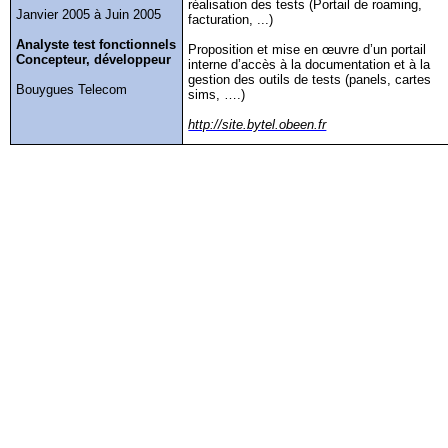
réalisation des tests (Portail de
roaming
,
Janvier 2005 à Juin 2005
facturation, ...)
Analyste test fonctionnels
Proposition et mise en œuvre d’un portail
Concepteur, développeur
interne d’accès à la documentation et à la
gestion des outils de tests (panels, cartes
Bouygues Telecom
sims
, ….)
http://site.bytel.obeen.fr