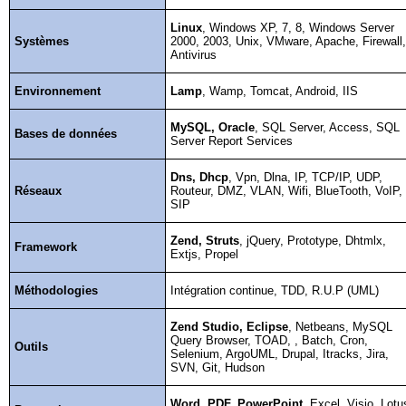
Linux
,
Windows XP, 7, 8, Windows Server
Systèmes
2000, 2003, Unix, VMware, Apache, Firewall
Antivirus
Environnement
Lamp
,
Wamp
,
Tomcat
, Android, IIS
MySQL, Oracle
, SQL Server, Access, SQL
Bases de données
Server Report Services
Dns, Dhcp
, Vpn, Dlna, IP, TCP/IP, UDP,
Réseaux
Routeur, DMZ, VLAN, Wifi, BlueTooth, VoIP,
SIP
Zend
, Struts
, jQuery, Prototype,
Dhtmlx
,
Framework
Extjs
, Propel
Méthodologies
Intégration continue, TDD, R.U.P (UML)
Zend
Studio, Eclipse
,
Netbeans
, MySQL
Query Browser, TOAD, , Batch, Cron,
Outils
Selenium,
ArgoUML
, Drupal,
Itracks
, Jira,
SVN, Git, Hudson
Word, PDF, PowerPoint
, Excel, Visio, Lotu